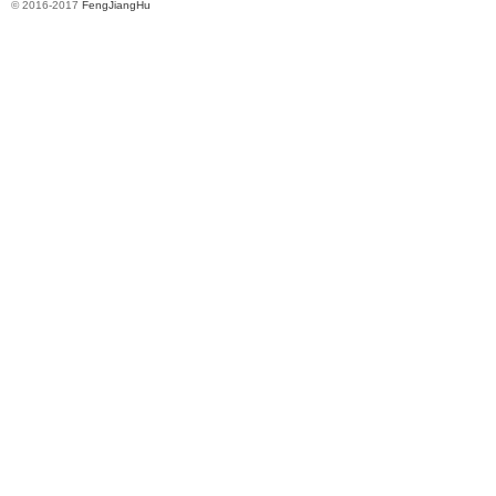
© 2016-2017
FengJiangHu
坛