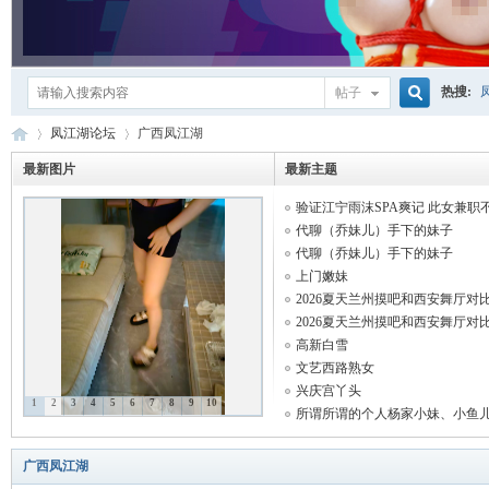
热搜:
帖子
搜
凤江湖论坛
广西凤江湖
最新图片
最新主题
验证江宁雨沫SPA爽记 此女兼职不 .
索
凤
»
›
代聊（乔妹儿）手下的妹子
代聊（乔妹儿）手下的妹子
上门嫩妹
2026夏天兰州摸吧和西安舞厅对
2026夏天兰州摸吧和西安舞厅对
高新白雪
文艺西路熟女
兴庆宫丫头
1
2
3
4
5
6
7
8
9
10
所谓所谓的个人杨家小妹、小鱼儿 .
江
广西凤江湖