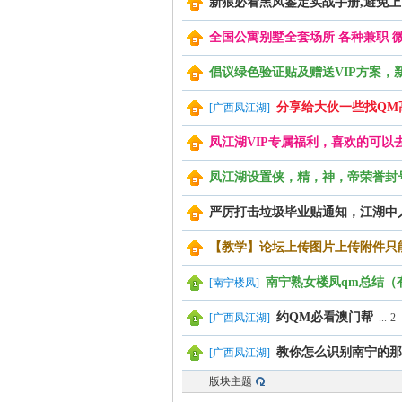
新狼必看黑凤鉴定实战手册,避免
全国公寓别墅全套场所 各种兼职 微信DH-
倡议绿色验证贴及赠送VIP方案，
分享给大伙一些找QM
[
广西凤江湖
]
凤江湖VIP专属福利，喜欢的可以
湖
凤江湖设置侠，精，神，帝荣誉封
严厉打击垃圾毕业贴通知，江湖中
【教学】论坛上传图片上传附件只
南宁熟女楼凤qm总结（
[
南宁楼凤
]
约QM必看澳门帮
[
广西凤江湖
]
...
2
论
教你怎么识别南宁的那
[
广西凤江湖
]
版块主题