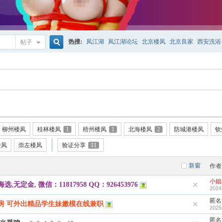
热搜:
凤江湖
凤江湖论坛
北京楼凤
北京良家
西安洗浴
帖子
搜
索
柳州楼凤
桂林楼凤
1
梧州楼凤
1
北海楼凤
2
防城港楼凤
钦
楼凤
崇左楼凤
验证分享
11
新窗
作者
小姐
金, 微信：11817958 QQ：926453976
2024
匿名
房 可外出精品学生妹嫩模在线兼职
2025
匿名