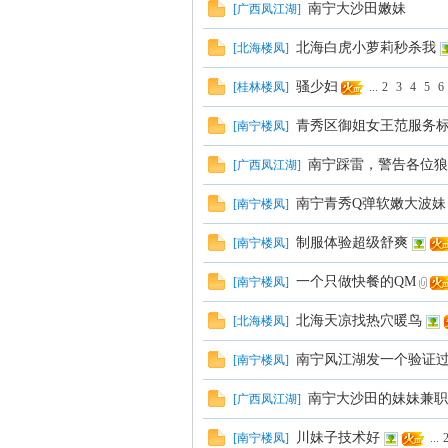
南宁大沙田嫩妹
[
广西凤江湖
]
北海白虎小萝莉秒杀我
[
北海楼凤
]
骚少妇
[
桂林楼凤
]
...
2
3
4
5
6
坛
青秀区御姐女王范服务
[
南宁楼凤
]
南宁踩雷，警告各位狼
[
广西凤江湖
]
南宁青秀Q弹软嫩大波妹
[
南宁楼凤
]
制服体验超级舒爽
[
南宁楼凤
]
一个只做快餐的QM
[
南宁楼凤
]
北海天凉找热穴暖鸟
[
北海楼凤
]
南宁风江湖发一个验证过
[
南宁楼凤
]
南宁大沙田的妹妹兼职
[
广西凤江湖
]
川妹子技术好
[
南宁楼凤
]
...