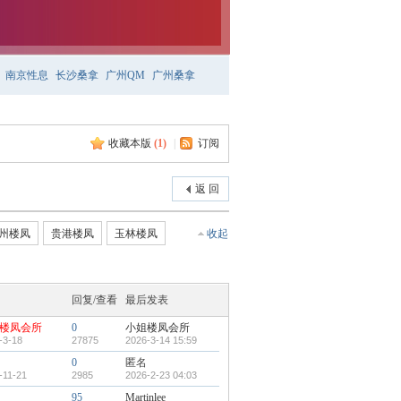
南京性息
长沙桑拿
广州QM
广州桑拿
收藏本版
(
1
)
|
订阅
返 回
州楼凤
贵港楼凤
玉林楼凤
收起
回复/查看
最后发表
楼凤会所
0
小姐楼凤会所
-3-18
27875
2026-3-14 15:59
0
匿名
-11-21
2985
2026-2-23 04:03
95
Martinlee