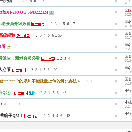
上当受骗
...
2
3
4
5
6
..
10
2017
全国
269 QQ 3643222124
2025
匿名
新老会员升级必看
...
2
3
4
5
6
..
7
2018
匿名
高级经验
...
2
3
4
5
6
..
56
2017
匿名
去看
2021
匿名
号通告，新老会员必看
...
2
3
4
2018
匿名
人必看
...
2
3
4
5
6
..
20
2019
匿名
能一个一个的添加不能批量上传的解决办法
...
2
3
2018
小强
有QQ）
...
2
3
4
5
6
..
46
2017
小强
3
4
5
6
..
43
2017
小强
些骗子QM！
...
2
3
4
5
6
..
42
2017