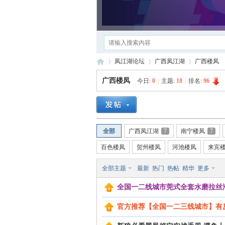
凤江湖论坛
广西凤江湖
广西楼凤
广西楼凤
今日:
0
|
主题:
18
|
排名:
96
凤
»
›
›
全部
广西凤江湖
7
南宁楼凤
7
百色楼凤
贺州楼凤
河池楼凤
来宾
全部主题
最新
热门
热帖
精华
更多
全国一二线城市莞式全套水磨拉丝海选,无定
江
官方推荐【全国一二三线城市】有