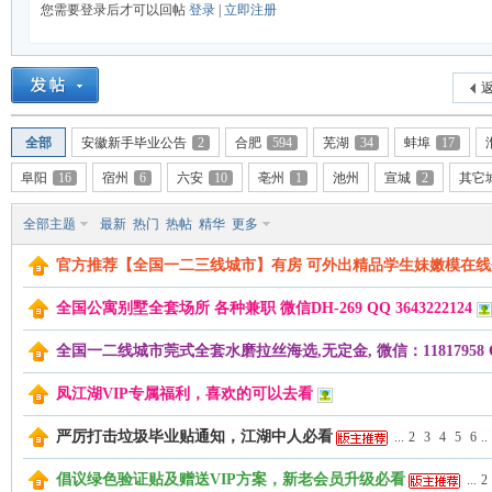
您需要登录后才可以回帖
登录
|
立即注册
返
全部
安徽新手毕业公告
2
合肥
594
芜湖
34
蚌埠
17
湖
阜阳
16
宿州
6
六安
10
亳州
1
池州
宣城
2
其它
全部主题
最新
热门
热帖
精华
更多
官方推荐【全国一二三线城市】有房 可外出精品学生妹嫩模在线
全国公寓别墅全套场所 各种兼职 微信DH-269 QQ 3643222124
全国一二线城市莞式全套水磨拉丝海选,无定金, 微信：11817958 QQ
凤江湖VIP专属福利，喜欢的可以去看
论
严厉打击垃圾毕业贴通知，江湖中人必看
...
2
3
4
5
6
..
倡议绿色验证贴及赠送VIP方案，新老会员升级必看
...
2