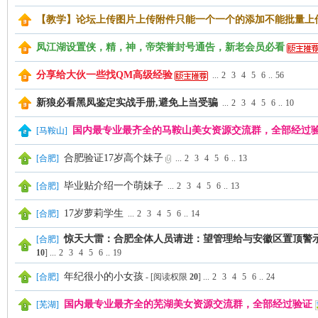
【教学】论坛上传图片上传附件只能一个一个的添加不能批量上
凤江湖设置侠，精，神，帝荣誉封号通告，新老会员必看
分享给大伙一些找QM高级经验
...
2
3
4
5
6
..
56
坛
新狼必看黑凤鉴定实战手册,避免上当受骗
...
2
3
4
5
6
..
10
国内最专业最齐全的马鞍山美女资源交流群，全部经过
[
马鞍山
]
合肥验证17岁高个妹子
[
合肥
]
...
2
3
4
5
6
..
13
毕业贴介绍一个萌妹子
[
合肥
]
...
2
3
4
5
6
..
13
17岁萝莉学生
[
合肥
]
...
2
3
4
5
6
..
14
惊天大雷：合肥全体人员请进：望管理给与安徽区置顶警
[
合肥
]
10
]
...
2
3
4
5
6
..
19
年纪很小的小女孩
[
合肥
]
- [阅读权限
20
]
...
2
3
4
5
6
..
24
国内最专业最齐全的芜湖美女资源交流群，全部经过验证
[
芜湖
]