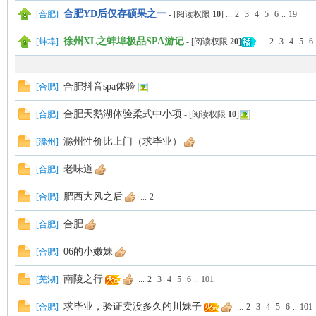
合肥YD后仅存硕果之一
[
合肥
]
- [阅读权限
10
]
...
2
3
4
5
6
..
19
徐州XL之蚌埠极品SPA游记
[
蚌埠
]
- [阅读权限
20
]
...
2
3
4
5
6
合肥抖音spa体验
[
合肥
]
合肥天鹅湖体验柔式中小项
[
合肥
]
- [阅读权限
10
]
滁州性价比上门（求毕业）
[
滁州
]
老味道
[
合肥
]
肥西大风之后
[
合肥
]
...
2
合肥
[
合肥
]
06的小嫩妹
[
合肥
]
南陵之行
[
芜湖
]
...
2
3
4
5
6
..
101
求毕业，验证卖没多久的川妹子
[
合肥
]
...
2
3
4
5
6
..
101