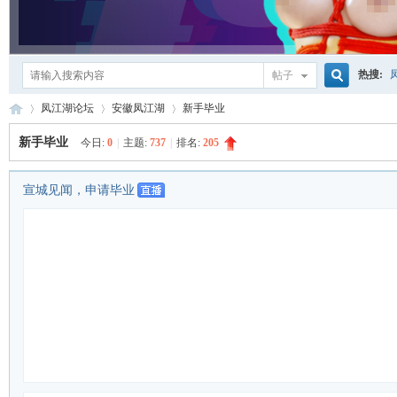
热搜:
帖子
搜
凤江湖论坛
安徽凤江湖
新手毕业
新手毕业
今日:
0
|
主题:
737
|
排名:
205
索
凤
»
›
›
宣城见闻，申请毕业
江