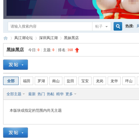
热搜:
帖子
搜
凤江湖论坛
深圳凤江湖
黑妹黑店
黑妹黑店
今日:
0
|
主题:
0
|
排名:
160
索
凤
»
›
›
全部
福田
罗湖
南山
盐田
宝安
龙岗
龙华
坪山
全部主题
最新
热门
热帖
精华
更多
本版块或指定的范围内尚无主题
江