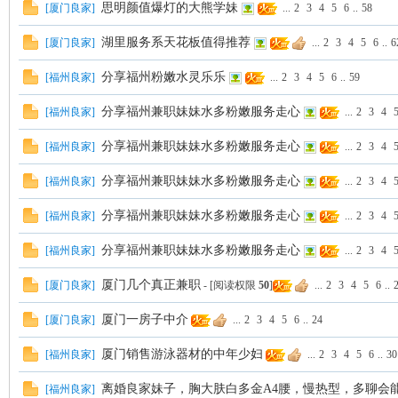
思明颜值爆灯的大熊学妹
[
厦门良家
]
...
2
3
4
5
6
..
58
湖里服务系天花板值得推荐
[
厦门良家
]
...
2
3
4
5
6
..
6
分享福州粉嫩水灵乐乐
[
福州良家
]
...
2
3
4
5
6
..
59
坛
分享福州兼职妹妹水多粉嫩服务走心
[
福州良家
]
...
2
3
4
分享福州兼职妹妹水多粉嫩服务走心
[
福州良家
]
...
2
3
4
分享福州兼职妹妹水多粉嫩服务走心
[
福州良家
]
...
2
3
4
分享福州兼职妹妹水多粉嫩服务走心
[
福州良家
]
...
2
3
4
分享福州兼职妹妹水多粉嫩服务走心
[
福州良家
]
...
2
3
4
厦门几个真正兼职
[
厦门良家
]
- [阅读权限
50
]
...
2
3
4
5
6
..
厦门一房子中介
[
厦门良家
]
...
2
3
4
5
6
..
24
厦门销售游泳器材的中年少妇
[
福州良家
]
...
2
3
4
5
6
..
30
离婚良家妹子，胸大肤白多金A4腰，慢热型，多聊会能上
[
福州良家
]