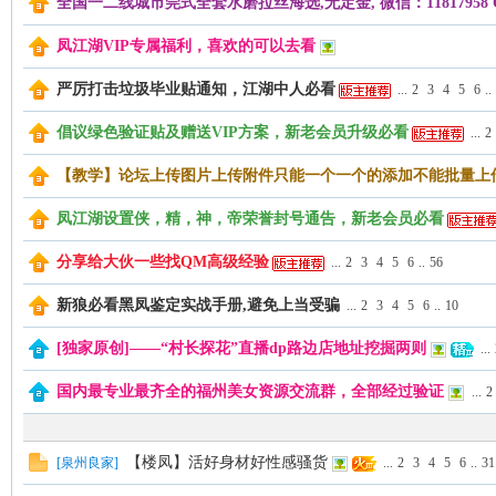
全国一二线城市莞式全套水磨拉丝海选,无定金, 微信：11817958 QQ
凤江湖VIP专属福利，喜欢的可以去看
严厉打击垃圾毕业贴通知，江湖中人必看
...
2
3
4
5
6
..
倡议绿色验证贴及赠送VIP方案，新老会员升级必看
...
2
【教学】论坛上传图片上传附件只能一个一个的添加不能批量上
湖
凤江湖设置侠，精，神，帝荣誉封号通告，新老会员必看
分享给大伙一些找QM高级经验
...
2
3
4
5
6
..
56
新狼必看黑凤鉴定实战手册,避免上当受骗
...
2
3
4
5
6
..
10
[独家原创]——“村长探花”直播dp路边店地址挖掘两则
...
国内最专业最齐全的福州美女资源交流群，全部经过验证
...
2
论
【楼凤】活好身材好性感骚货
[
泉州良家
]
...
2
3
4
5
6
..
31