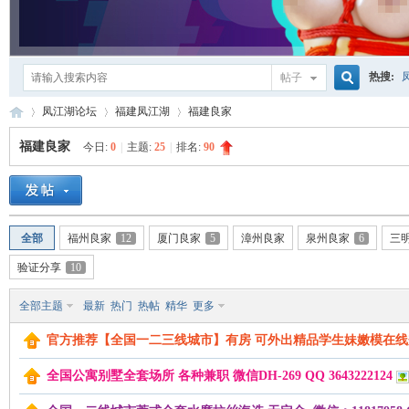
热搜:
帖子
搜
凤江湖论坛
福建凤江湖
福建良家
福建良家
今日:
0
|
主题:
25
|
排名:
90
索
凤
»
›
›
全部
福州良家
12
厦门良家
5
漳州良家
泉州良家
6
三
验证分享
10
全部主题
最新
热门
热帖
精华
更多
官方推荐【全国一二三线城市】有房 可外出精品学生妹嫩模在线
江
全国公寓别墅全套场所 各种兼职 微信DH-269 QQ 3643222124