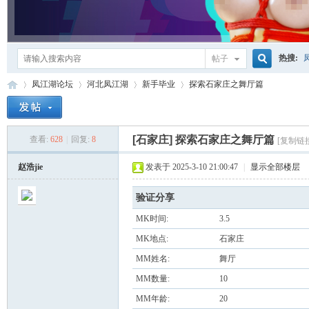
热搜:
帖子
搜
凤江湖论坛
河北凤江湖
新手毕业
探索石家庄之舞厅篇
索
[石家庄]
探索石家庄之舞厅篇
查看:
628
|
回复:
8
[复制链
凤
»
›
›
›
赵浩jie
发表于 2025-3-10 21:00:47
|
显示全部楼层
验证分享
MK时间:
3.5
MK地点:
石家庄
MM姓名:
舞厅
MM数量:
10
江
MM年龄:
20