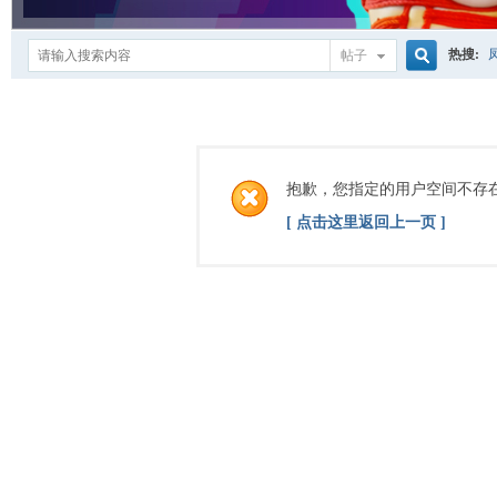
热搜:
帖子
搜
索
抱歉，您指定的用户空间不存
[ 点击这里返回上一页 ]