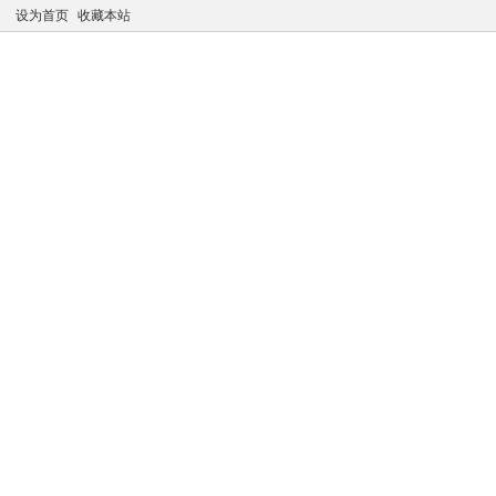
设为首页
收藏本站
凤江湖论坛
推广注册
购买VIP
VIP专属资源
最新
公告：老会员点击