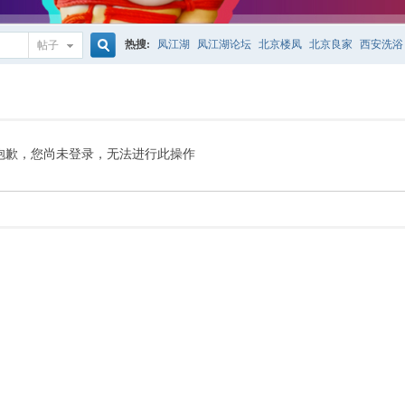
热搜:
凤江湖
凤江湖论坛
北京楼凤
北京良家
西安洗浴
帖子
搜
索
抱歉，您尚未登录，无法进行此操作