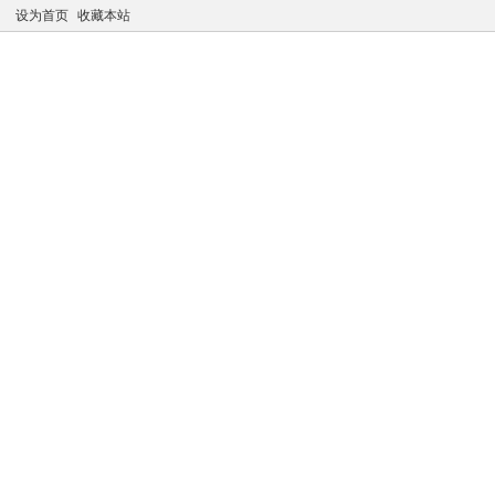
设为首页
收藏本站
凤江湖论坛
推广注册
购买VIP
VIP专属资源
最新
公告：老会员点击