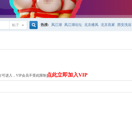
热搜:
凤江湖
凤江湖论坛
北京楼凤
北京良家
西安洗浴
帖子
搜
索
点此立即加入VIP
方可进入，VIP会员不受此限制