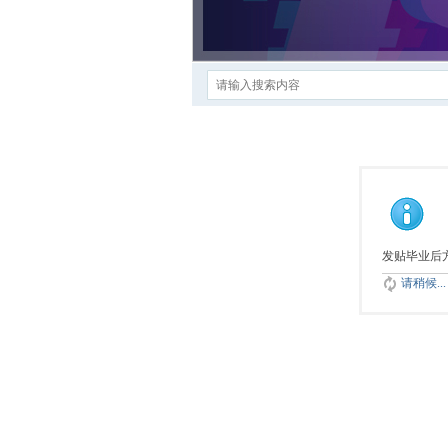
发贴毕业后
请稍候...